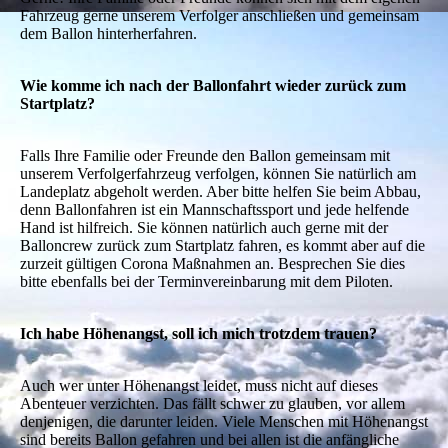
Fahrzeug gerne unserem Verfolger anschließen und gemeinsam
dem Ballon hinterherfahren.
Wie komme ich nach der Ballonfahrt wieder zurück zum
Startplatz?
Falls Ihre Familie oder Freunde den Ballon gemeinsam mit
unserem Verfolgerfahrzeug verfolgen, können Sie natürlich am
Landeplatz abgeholt werden. Aber bitte helfen Sie beim Abbau,
denn Ballonfahren ist ein Mannschaftssport und jede helfende
Hand ist hilfreich. Sie können natürlich auch gerne mit der
Balloncrew zurück zum Startplatz fahren, es kommt aber auf die
zurzeit gültigen Corona Maßnahmen an. Besprechen Sie dies
bitte ebenfalls bei der Terminvereinbarung mit dem Piloten.
Ich habe Höhenangst, soll ich mich trotzdem trauen?
Auch wer unter Höhenangst leidet, muss nicht auf dieses
Abenteuer verzichten. Das fällt schwer zu glauben, vor allem
denjenigen, die darunter leiden. Viele Menschen mit Höhenangst
sind bereits Ballon gefahren und bei allen ist die anfängliche