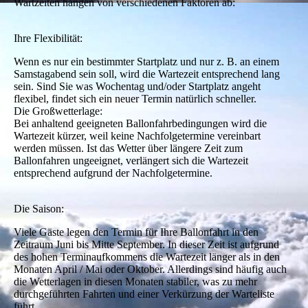
Wartzeiten hängen von verschiedenen Faktoren ab:
Ihre Flexibilität:
Wenn es nur ein bestimmter Startplatz und nur z. B. an einem
Samstagabend sein soll, wird die Wartezeit entsprechend lang
sein. Sind Sie was Wochentag und/oder Startplatz angeht
flexibel, findet sich ein neuer Termin natürlich schneller.
Die Großwetterlage:
Bei anhaltend geeigneten Ballonfahrbedingungen wird die
Wartezeit kürzer, weil keine Nachfolgetermine vereinbart
werden müssen. Ist das Wetter über längere Zeit zum
Ballonfahren ungeeignet, verlängert sich die Wartezeit
entsprechend aufgrund der Nachfolgetermine.
Die Saison:
Viele Gäste legen den Termin für Ihre Ballonfahrt in den
Zeitraum Juni bis Mitte September. In dieser Zeit ist aufgrund
des hohen Terminaufkommens die Wartezeit länger als in den
Monaten April / Mai oder Oktober. Allerdings sind häufig auch
die Wetterlagen in diesen Monaten stabiler, was zu mehr
durchgeführten Fahrten und einer Verkürzung der Warteliste
führt.