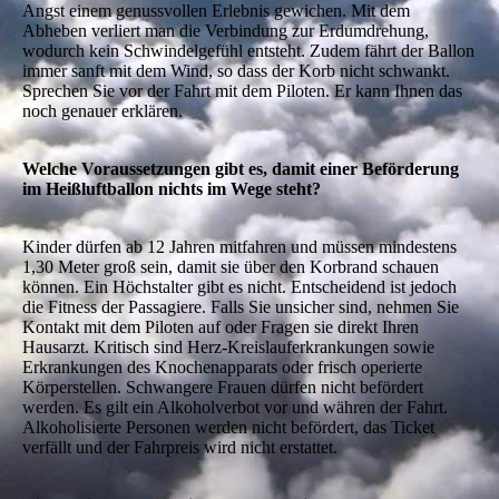
Angst einem genussvollen Erlebnis gewichen. Mit dem
Abheben verliert man die Verbindung zur Erdumdrehung,
wodurch kein Schwindelgefühl entsteht. Zudem fährt der Ballon
immer sanft mit dem Wind, so dass der Korb nicht schwankt.
Sprechen Sie vor der Fahrt mit dem Piloten. Er kann Ihnen das
noch genauer erklären.
Welche Voraussetzungen gibt es, damit einer Beförderung
im Heißluftballon nichts im Wege steht?
Kinder dürfen ab 12 Jahren mitfahren und müssen mindestens
1,30 Meter groß sein, damit sie über den Korbrand schauen
können. Ein Höchstalter gibt es nicht. Entscheidend ist jedoch
die Fitness der Passagiere. Falls Sie unsicher sind, nehmen Sie
Kontakt mit dem Piloten auf oder Fragen sie direkt Ihren
Hausarzt. Kritisch sind Herz-Kreislauferkrankungen sowie
Erkrankungen des Knochenapparats oder frisch operierte
Körperstellen. Schwangere Frauen dürfen nicht befördert
werden. Es gilt ein Alkoholverbot vor und währen der Fahrt.
Alkoholisierte Personen werden nicht befördert, das Ticket
verfällt und der Fahrpreis wird nicht erstattet.