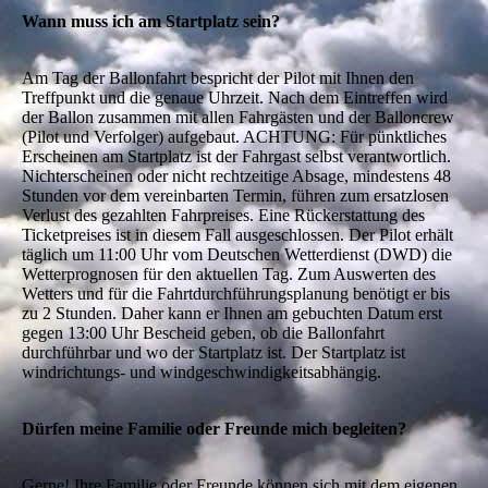
Wann muss ich am Startplatz sein?
Am Tag der Ballonfahrt bespricht der Pilot mit Ihnen den
Treffpunkt und die genaue Uhrzeit. Nach dem Eintreffen wird
der Ballon zusammen mit allen Fahrgästen und der Balloncrew
(Pilot und Verfolger) aufgebaut. ACHTUNG: Für pünktliches
Erscheinen am Startplatz ist der Fahrgast selbst verantwortlich.
Nichterscheinen oder nicht rechtzeitige Absage, mindestens 48
Stunden vor dem vereinbarten Termin, führen zum ersatzlosen
Verlust des gezahlten Fahrpreises. Eine Rückerstattung des
Ticketpreises ist in diesem Fall ausgeschlossen. Der Pilot erhält
täglich um 11:00 Uhr vom Deutschen Wetterdienst (DWD) die
Wetterprognosen für den aktuellen Tag. Zum Auswerten des
Wetters und für die Fahrtdurchführungsplanung benötigt er bis
zu 2 Stunden. Daher kann er Ihnen am gebuchten Datum erst
gegen 13:00 Uhr Bescheid geben, ob die Ballonfahrt
durchführbar und wo der Startplatz ist. Der Startplatz ist
windrichtungs- und windgeschwindigkeitsabhängig.
Dürfen meine Familie oder Freunde mich begleiten?
Gerne! Ihre Familie oder Freunde können sich mit dem eigenen