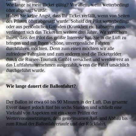
Wie lange ist mein Ticket gültig? Vor allem, wenn wetterbedingt
öfter abgesagt wurde.
Haben Sie keine Angst, dass Ihr Ticket verfällt, wenn von Seiten
des Piloten öfter abgesagt wurde. Sobald der Pilot wetterbedingt
oder aus persönlichen Gründen (Krankheit etc.) absagen muss,
verlängert sich das Ticket um weitere drei Jahre. Wir versichern
Ihnen, dass der Pilot das größte Interesse hat, Sie in die Luft zu
bringen und mit Ihnen schöne, unvergessliche Fahrten
durchführen möchten. Denn zum einen möchten wir alle
zufriedene Fahrgäste und zum anderen sind die Ticketgelder
durch die Rursee-Touristik GmbH versichert und werden erst an
das Luftfahrtunternehmen ausgezahlt, wenn die Fahrt tatsächlich
durchgeführt wurde.
Wie lange dauert die Ballonfahrt?
Der Ballon ist etwa 60 bis 90 Minuten in der Luft. Das gesamte
Event dauert jedoch fünf bis sechs Stunden und schließt eine
Vielzahl von Aspekten mit ein - vom Prüfen der
Wettervoraussetzungen, dem gemeinsamen Auf- und Abbau bis
zum Ritual der Ballonfahrertaufe und der Rückfahrt.