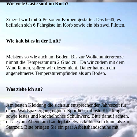
Wie viele Gäste sind im Korb?
Zurzeit wird mit 6-Personen-Körben gestartet. Das heißt, es
befinden sich 6 Fahrgäste im Korb sowie ein bis zwei Piloten.
Wie kalt ist es in der Luft?
Meistens so wie auch am Boden. Bis zur Wolkenuntergrenze
nimmt die Temperatur um 2 Grad zu. Da wir zudem mit dem
Wind fahren, spüren wir diesen nicht. Daher hat man ein
angenehmeres Temperaturempfinden als am Boden.
Was ziehe ich an?
Am besten Kleidung die sich zur entsprechender Jahreszeit für
einen Waldspaziergang eignen. Sportlich, robuste Kleidung
sowie festes und knöchelhohes Schuhwerk. Bitte darauf achten,
dass es am Abend am Landeplatz etwas kühler sein kann als zur
Startzeit. Bitte bringen Sie ein paar Arbeitshandschuhe mit.