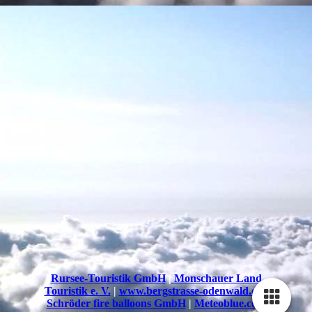
Rursee-Touristik GmbH
|
Monschauer Land
Touristik e. V.
|
www.bergstrasse-odenwald.de
|
Schröder fire balloons GmbH
|
Meteoblue
.com