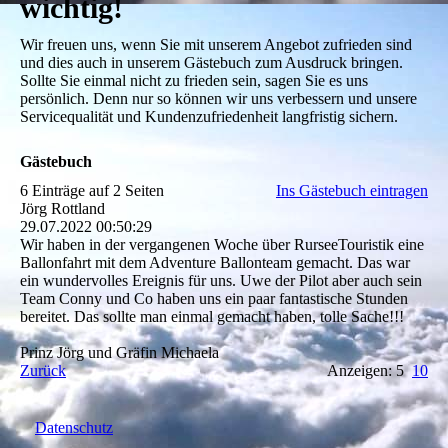
wichtig!
Wir freuen uns, wenn Sie mit unserem Angebot zufrieden sind
und dies auch in unserem Gästebuch zum Ausdruck bringen.
Sollte Sie einmal nicht zu frieden sein, sagen Sie es uns
persönlich. Denn nur so können wir uns verbessern und unsere
Servicequalität und Kundenzufriedenheit langfristig sichern.
Gästebuch
6 Einträge auf 2 Seiten
Ins Gästebuch eintragen
Jörg Rottland
29.07.2022
00:50:29
Wir haben in der vergangenen Woche über RurseeTouristik eine
Ballonfahrt mit dem Adventure Ballonteam gemacht. Das war
ein wundervolles Ereignis für uns. Uwe der Pilot aber auch sein
Team Conny und Co haben uns ein paar fantastische Stunden
bereitet. Das sollte man einmal gemacht haben, tolle Sache!!!
Prinz Jörg und Gräfin Michaela
Zurück
Anzeigen: 5
10
Datenschutz