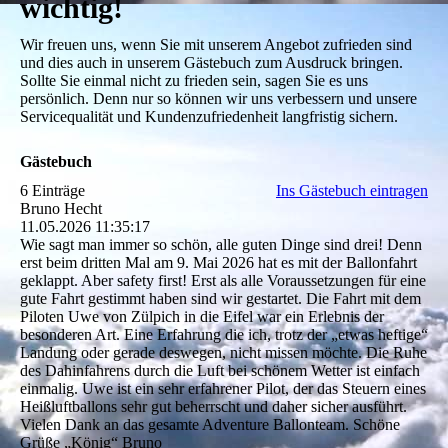
wichtig!
Wir freuen uns, wenn Sie mit unserem Angebot zufrieden sind
und dies auch in unserem Gästebuch zum Ausdruck bringen.
Sollte Sie einmal nicht zu frieden sein, sagen Sie es uns
persönlich. Denn nur so können wir uns verbessern und unsere
Servicequalität und Kundenzufriedenheit langfristig sichern.
Gästebuch
6 Einträge
Ins Gästebuch eintragen
Bruno Hecht
11.05.2026
11:35:17
Wie sagt man immer so schön, alle guten Dinge sind drei! Denn
erst beim dritten Mal am 9. Mai 2026 hat es mit der Ballonfahrt
geklappt. Aber safety first! Erst als alle Voraussetzungen für eine
gute Fahrt gestimmt haben sind wir gestartet. Die Fahrt mit dem
Piloten Uwe von Zülpich in die Eifel war ein Erlebnis der
besonderen Art. Eine Erfahrung die ich, trotz der „etwas heftige“
Landung oder gerade deswegen, nicht missen möchte. Die Ruhe
des Dahinfahrens durch die Luft bei schönem Wetter ist einfach
einmalig. Uwe ist ein sehr erfahrener Pilot, der das Steuern eines
Heißluftballons sehr gut beherrscht und daher sicher ausführt.
Vielen Dank an das gesamte Adventure Ballonteam. Schöne
Grüße „König“ Bruno