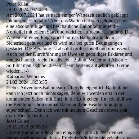
Peter Kilian
29.07.2024
10:54:29
Am 28.07.2024 hat es nach einiger Wartezeit endlich geklappt
mit unserer Eifelfahrt! Aber das Warten hat sich gelohnt, es war
eine absolut ruhige und beschauliche Ballonfahrt über die
Nordeifel mit tollem Start und weicher, aufrechter Landung! Das
Warten auf einen Flug spricht für das Ballonteam, denn
Sicherheit geht vor und es wird nur bei guten Bedingungen
gestartet. Die Beratung ist absolut professionell und umfassend.
Auch bei der Durchführung ist Uwe ein geduldiger Erklärer und
veranschaulicht viele Details über Ballon, Wetter und Abläufe.
So fühlt man sich bei diesem Team bestens aufgehoben! Gerne
wieder... :-)
Katharina Wilhelms
24.02.2024
18:33:35
Liebes Adventure-Ballonteam. Über die eigentlich Ballonfahrt
kann ich jetzt noch nichts sagen, denn wir werden erst in der
kommenden Saison mit Euch in die Luft gehen. Im jedenfall war
die Beratung schon einmal klasse und die Bearbeitung ging
super schnell. Denn ich war mit meinem Geschenk etwas spät
dran. Vielen Dank :-)
Josef Gilles
26.11.2023
20:05:38
Unsere Ballonfahrt liegt nun einige Zeit zurück. Wir denken
immer noch gerne an dieses Erlebnis. Wir hätte nie gelaubt, dass