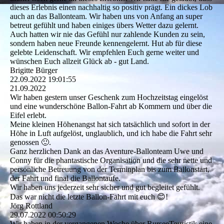
dieses Erlebnis einen nachhaltig so positiv prägt. Ein dickes Lob
auch an das Ballonteam. Wir haben uns von Anfang an super
betreut gefühlt und haben einiges übers Wetter dazu gelernt.
Auch hatten wir nie das Gefühl nur zahlende Kunden zu sein,
sondern haben neue Freunde kennengelernt. Hut ab für diese
gelebte Leidenschaft. Wir empfehlen Euch gerne weiter und
wünschen Euch allzeit Glück ab - gut Land.
Brigitte Bürger
22.09.2022
19:01:55
21.09.2022
Wir haben gestern unser Geschenk zum Hochzeitstag eingelöst
und eine wunderschöne Ballon-Fahrt ab Kommern und über die
Eifel erlebt.
Meine kleinen Höhenangst hat sich tatsächlich und sofort in der
Höhe in Luft aufgelöst, unglaublich, und ich habe die Fahrt sehr
genossen 🙂.
Ganz herzlichen Dank an das Aventure-Ballonteam Uwe und
Conny für die phantastische Organisation und die sehr nette und
persönliche Betreuung von der Terminplan bis zum Ballonstart,
der Fahrt und final die Ballontaufe.
Wir haben uns jederzeit sehr sicher und gut begleitet gefühlt.
Das war nicht die letzte Ballon-Fahrt mit euch 😊!
Jörg Rottland
29.07.2022
00:50:29
Wir haben in der vergangenen Woche über RurseeTouristik eine