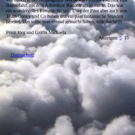
Ballonfahrt mit dem Adventure Ballonteam gemacht. Das war
ein wundervolles Ereignis für uns. Uwe der Pilot aber auch sein
Team Conny und Co haben uns ein paar fantastische Stunden
bereitet. Das sollte man einmal gemacht haben, tolle Sache!!!
Prinz Jörg und Gräfin Michaela
Anzeigen:
5
10
Datenschutz